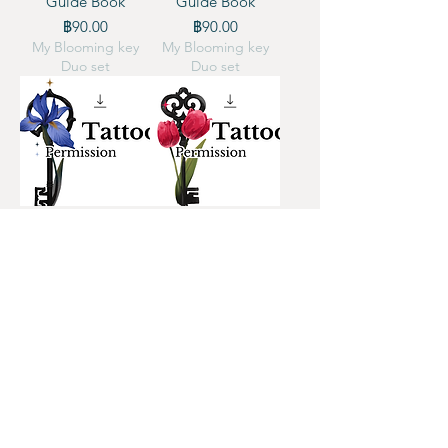
Guide Book
Guide Book
ราคา
ราคา
฿90.00
฿90.00
My Blooming key
My Blooming key
Duo set
Duo set
Tattoo Permission -
Tattoo Permission -
Key of Iris
Key of Tulip
ราคา
ราคา
฿200.00
฿200.00