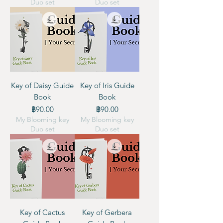
Duo set
Duo set
Key of Daisy Guide
Key of Iris Guide
Book
Book
ราคา
ราคา
฿90.00
฿90.00
My Blooming key
My Blooming key
Duo set
Duo set
Key of Cactus
Key of Gerbera